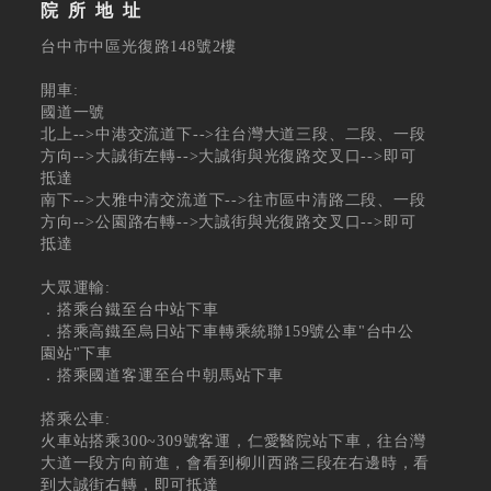
建立專屬帳號
院所地址
只要再完成幾個步驟，即可完成帳號的註冊程序，
台中市中區光復路148號2樓
開車:
我 要 註 冊
國道一號
北上-->中港交流道下-->往台灣大道三段、二段、一段
方向-->大誠街左轉-->大誠街與光復路交叉口-->即可
抵達
南下-->大雅中清交流道下-->往市區中清路二段、一段
方向-->公園路右轉-->大誠街與光復路交叉口-->即可
抵達
大眾運輸:
．搭乘台鐵至台中站下車
．搭乘高鐵至烏日站下車轉乘統聯159號公車"台中公
園站"下車
．搭乘國道客運至台中朝馬站下車
搭乘公車:
火車站搭乘300~309號客運，仁愛醫院站下車，往台灣
大道一段方向前進，會看到柳川西路三段在右邊時，看
到大誠街右轉，即可抵達