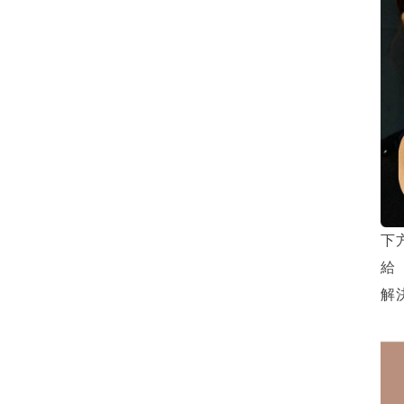
登 入
忘記密碼？
下
給
解