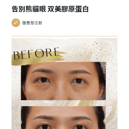
告別熊貓眼 双美膠原蛋白
微整形注射