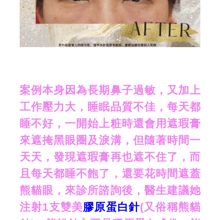
案例本身因為長期鼻子過敏，又加上
工作壓力大，睡眠品質不佳，每天都
睡不好，一開始上粧時還會用遮瑕膏
來遮掩黑眼圈及淚溝，但隨著時間一
天天，發現遮瑕膏再也遮不住了，而
且每天都睡不飽了，還要花時間遮蓋
熊貓眼，來診所諮詢後，醫生建議她
注射1支雙美
膠原蛋白針
(又俗稱熊貓