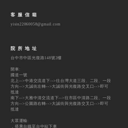
客服信箱
yisin22060058@gmail.com
院所地址
台中市中區光復路148號2樓
開車:
國道一號
北上-->中港交流道下-->往台灣大道三段、二段、一段
方向-->大誠街左轉-->大誠街與光復路交叉口-->即可
抵達
南下-->大雅中清交流道下-->往市區中清路二段、一段
方向-->公園路右轉-->大誠街與光復路交叉口-->即可
抵達
大眾運輸:
．搭乘台鐵至台中站下車