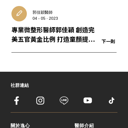
忘記密碼？
郭佳穎醫師
04 - 05 ‧ 2023
建立專屬帳號
專業微整形醫師郭佳穎 創造完
只要再完成幾個步驟，即可完成帳號的註冊程序，
美五官黃金比例 打造童顏提...
下一則
我 要 註 冊
社群連結
關於逸心
醫師介紹