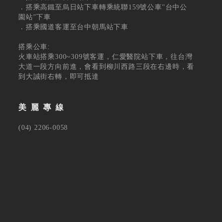
．搭乘高鐵至烏日站下車轉乘統聯159號公車"台中公
園站"下車
．搭乘國道客運至台中朝馬站下車
搭乘公車:
火車站搭乘300~309號客運，仁愛醫院站下車，往台灣
大道一段方向前進，會看到柳川西路三段在右邊時，看
到大誠街右轉，即可抵達
美麗專線
(04) 2206-0058