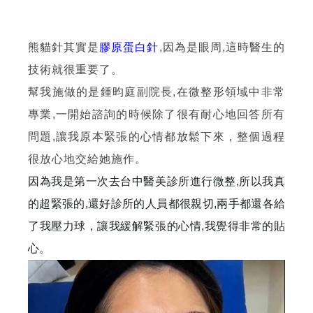
熊貓針其實是
膠原蛋白針
,因為是眼周
,這時醫生的
技術就很重要了。
幫我施做的是鍾昀庭副院長,
在微整形領域中非常
專業
,
一開始諮詢的時候除了
很有耐心地回答所有
問題
,
讓我原本緊張的心情都放鬆下來，整個過程
很放心地交給她施作。
因為我是第一次去台中醫美診所進行微整,所以我真
的超緊張的,還好診所的人員都很親切,兩手都還各給
了我壓力球，讓我緩解緊張的心情,我覺得非常的貼
心。