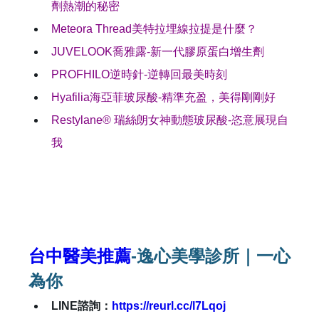
劑熱潮的秘密
Meteora Thread美特拉埋線拉提是什麼？
JUVELOOK喬雅露-新一代膠原蛋白增生劑
PROFHILO逆時針-逆轉回最美時刻
Hyafilia海亞菲玻尿酸-精準充盈，美得剛剛好
Restylane® 瑞絲朗女神動態玻尿酸-恣意展現自
我
台中醫美推薦
-逸心美學診所｜一心
為你
LINE諮詢：
https://reurl.cc/l7Lqoj