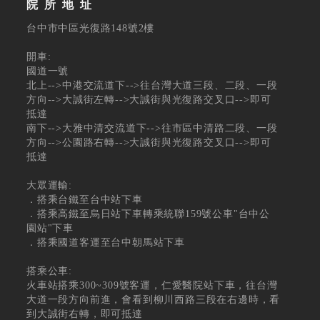
院所地址
台中市中區光復路148號2樓
開車:
國道一號
北上-->中港交流道下-->往台灣大道三段、二段、一段
方向-->大誠街左轉-->大誠街與光復路交叉口-->即可
抵達
南下-->大雅中清交流道下-->往市區中清路二段、一段
方向-->公園路右轉-->大誠街與光復路交叉口-->即可
抵達
大眾運輸:
．搭乘台鐵至台中站下車
．搭乘高鐵至烏日站下車轉乘統聯159號公車"台中公
園站"下車
．搭乘國道客運至台中朝馬站下車
搭乘公車:
火車站搭乘300~309號客運，仁愛醫院站下車，往台灣
大道一段方向前進，會看到柳川西路三段在右邊時，看
到大誠街右轉，即可抵達