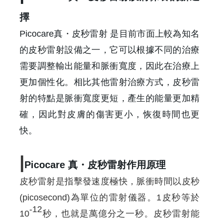
擇
Picocare真・皮秒雷射 是目前市面上較為知名
的皮秒雷射設備之一，它可以根據不同的治療
需要調整輸出能量和脈衝寬度，因此在治療上
更加個性化。相比其他雷射治療方式，皮秒雷
射的特點是脈衝寬度更短，產生的能量更加精
確，因此對皮膚的傷害更小，恢復時間也更
快。
|
Picocare 真・皮秒雷射作用原理
皮秒雷射是指擊發速度極快，脈衝時間以皮秒
(picosecond)為單位的雷射儀器。1皮秒等於
-12
10
秒，也就是萬億分之一秒。皮秒雷射能