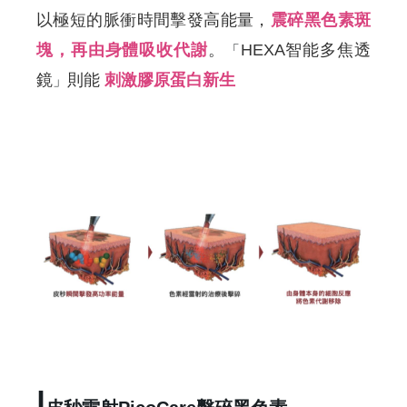
以極短的脈衝時間擊發高能量，
震碎黑色素斑
塊，再由身體吸收代謝
。
HEXA智能多焦透
「
鏡
則能
刺激膠原蛋白新生
」
|