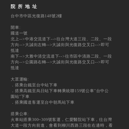
院所地址
台中市中區光復路148號2樓
開車:
國道一號
北上-->中港交流道下-->往台灣大道三段、二段、一段
方向-->大誠街左轉-->大誠街與光復路交叉口-->即可
抵達
南下-->大雅中清交流道下-->往市區中清路二段、一段
方向-->公園路右轉-->大誠街與光復路交叉口-->即可
抵達
大眾運輸:
．搭乘台鐵至台中站下車
．搭乘高鐵至烏日站下車轉乘統聯159號公車"台中公
園站"下車
．搭乘國道客運至台中朝馬站下車
搭乘公車:
火車站搭乘300~309號客運，仁愛醫院站下車，往台灣
大道一段方向前進，會看到柳川西路三段在右邊時，看