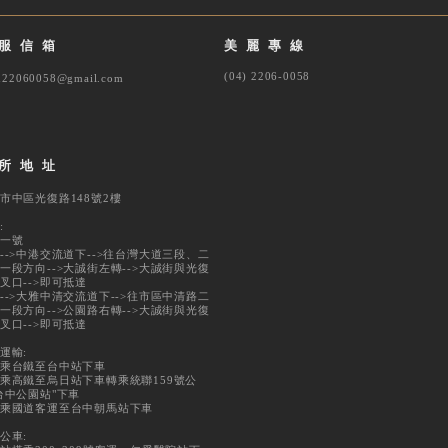
服信箱
美麗專線
(04) 2206-0058
in22060058@gmail.com
所地址
市中區光復路148號2樓
:
一號
-->中港交流道下-->往台灣大道三段、二
一段方向-->大誠街左轉-->大誠街與光復
叉口-->即可抵達
-->大雅中清交流道下-->往市區中清路二
一段方向-->公園路右轉-->大誠街與光復
叉口-->即可抵達
運輸:
乘台鐵至台中站下車
乘高鐵至烏日站下車轉乘統聯159號公
台中公園站"下車
乘國道客運至台中朝馬站下車
公車: