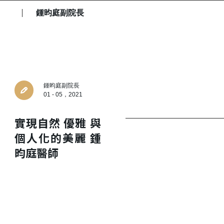
鍾昀庭副院長
鍾昀庭副院長
01 - 05，2021
實現自然 優雅 與
個人化的美麗 鍾
昀庭醫師
建立專屬帳號
只要再完成幾個步驟，即可完