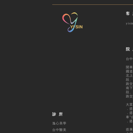
客
yis
院
台中
開車
國道
北上
段、
路交
南下
段、
路交
大眾
．搭
．搭
診所
車"
．搭
逸心美學
搭乘
台中醫美