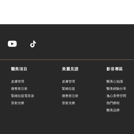
我 要 註 冊
醫美項目
美麗見證
影音專區
皮膚管理
皮膚管理
醫美心知識
微整形注射
緊緻拉提
醫美經驗分享
緊緻拉提電音波
微整形注射
逸心美學空間
雷射光療
雷射光療
熱門療程
醫美品牌