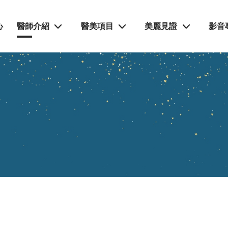
心
醫師介紹
醫美項目
美麗見證
影音