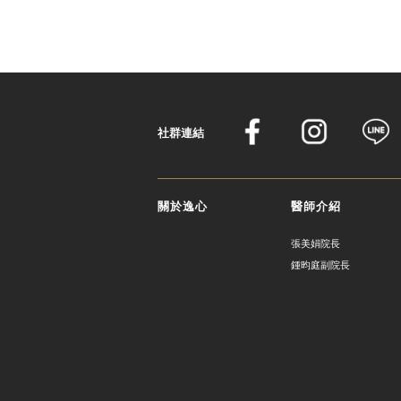
社群連結
登 入
關於逸心
醫師介紹
忘記密碼？
張美娟院長
鍾昀庭副院長